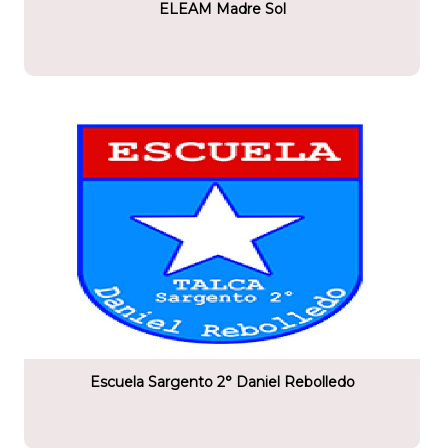
ELEAM Madre Sol
tario
 2° Daniel Rebolledo
Escuela Sargento 2° Daniel Rebolledo