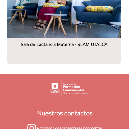
tario
Talca
Sala de Lactancia Materna - SLAM UTALCA
Nuestros contactos
Programa de Formación Fundamental