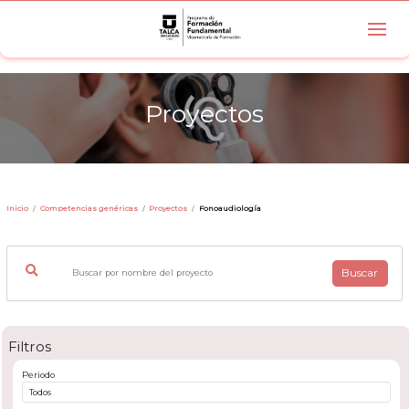
Proyectos
Inicio
Competencias genéricas
Proyectos
Fonoaudiología
Buscar
Filtros
Periodo