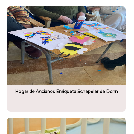
tario
nos Enriqueta Schepeler De Donn
Hogar de Ancianos Enriqueta Schepeler de Donn