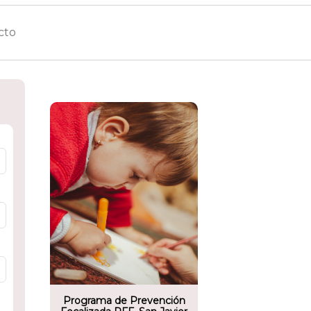
omunitario
 de Protección
a (PPF), San
Programa de Prevención