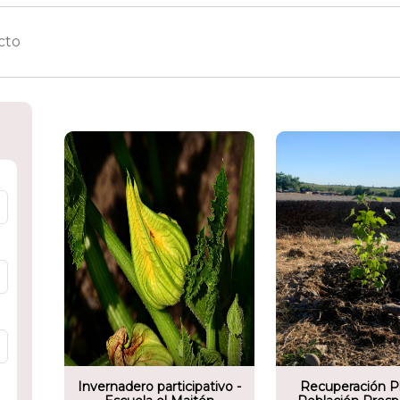
Soci
omunitario
Socio comunitario
Coleg
el Maitén
Fundación de las familias
San A
Invernadero participativo -
Recuperación P