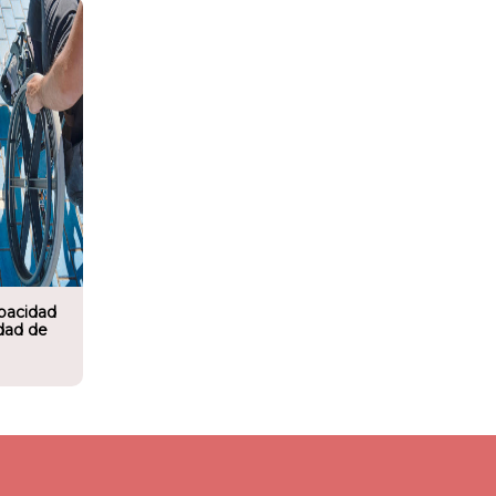
apacidad
idad de