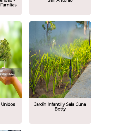
eridad -
San Antonio
Familias
o comunitario
n Infantil y Sala Cuna
y
 Unidos
Jardín Infantil y Sala Cuna
ó
Betty