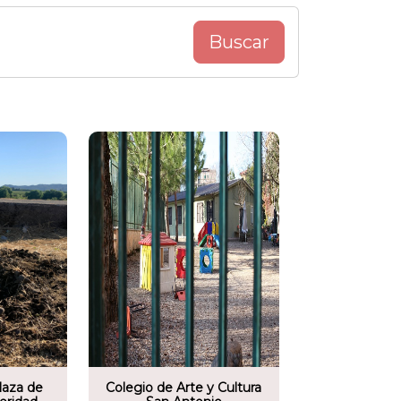
Buscar
o comunitario
io de Arte y Cultura
ntonio de Curicó
laza de
Colegio de Arte y Cultura