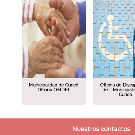
omunitario
Socio comunitario
unicipalidad de
Ilustre Municipalidad de
Curicó
Municipalidad de Curicó,
Oficina de Disc
Oficina OMDEL
de I. Municipal
Curicó
Nuestros contactos