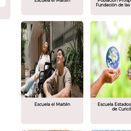
Escuela el Maitén
Población Prosp
Fundación de las 
Socio comunitario
Soci
omunitario
Escuela Estados Unidos
Jardí
el Maitén
de Curicó
Bett
Escuela el Maitén
Escuela Estados
de Curic