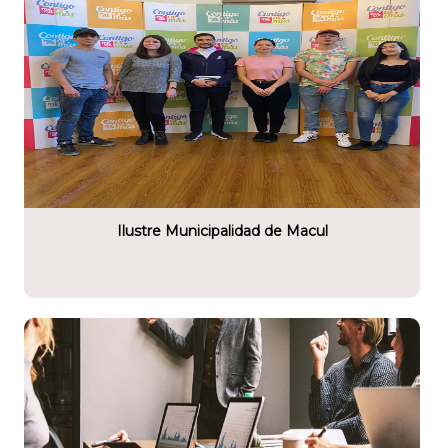
tario
lidad de Macul
Ilustre Municipalidad de Macul