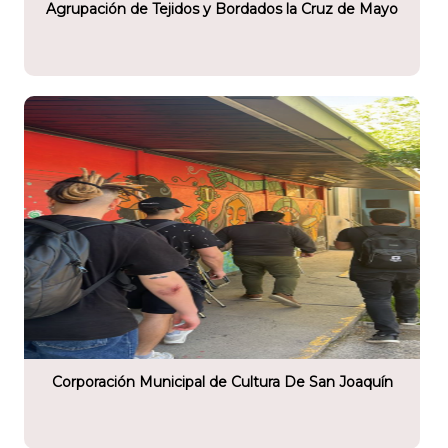
Agrupación de Tejidos y Bordados la Cruz de Mayo
tario
l de Cultura De San Joaquín
Corporación Municipal de Cultura De San Joaquín