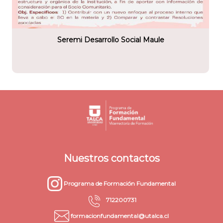
tario
ollo social
Seremi Desarrollo Social Maule
Nuestros contactos
Programa de Formación Fundamental
712200731
formacionfundamental@utalca.cl