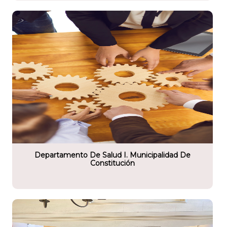
tario
e Salud I. Municipalidad De
Departamento De Salud I. Municipalidad De
Constitución