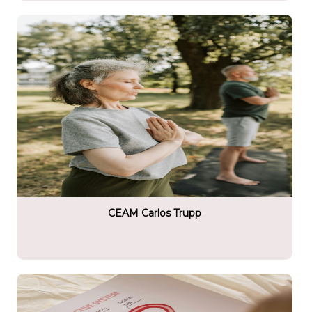
tario
upp
CEAM Carlos Trupp