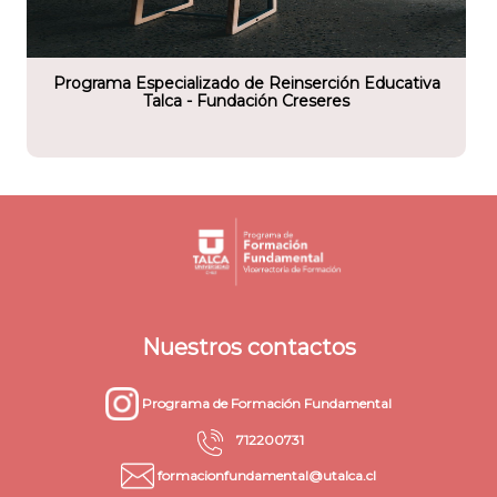
tario
eres
Programa Especializado de Reinserción Educativa
Talca - Fundación Creseres
Nuestros contactos
Programa de Formación Fundamental
712200731
formacionfundamental@utalca.cl