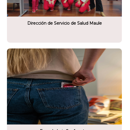
tario
rvicio de Salud Maule
Dirección de Servicio de Salud Maule
tario
is Sanfuentes