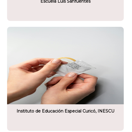
Escuela Luis Sanfuentes
tario
ucación Especial Curicó, INESCU
Instituto de Educación Especial Curicó, INESCU