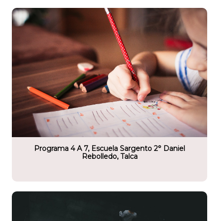
tario
 2° Daniel Rebolledo
Programa 4 A 7, Escuela Sargento 2° Daniel
Rebolledo, Talca