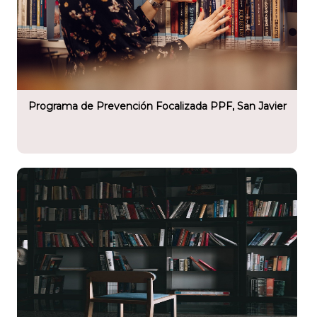
tario
tección Focalizada (PPF), San
Programa de Prevención Focalizada PPF, San Javier