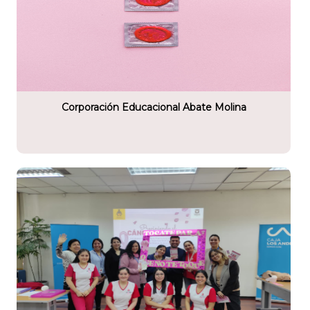
tario
cacional Abate Molina
Corporación Educacional Abate Molina