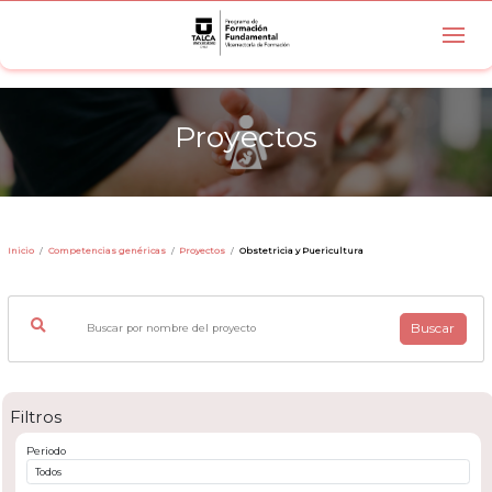
Proyectos
Inicio
Competencias genéricas
Proyectos
Obstetricia y Puericultura
Buscar
Filtros
Periodo