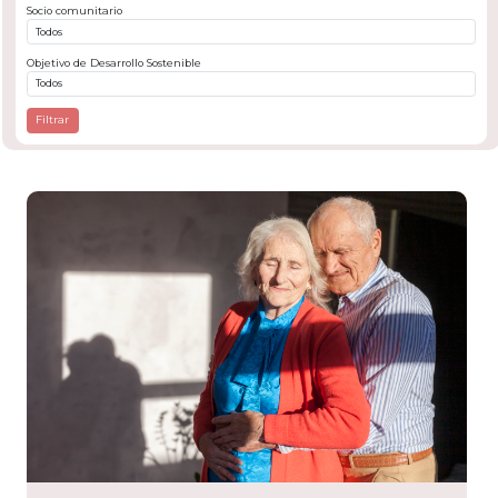
Socio comunitario
Objetivo de Desarrollo Sostenible
Filtrar
tario
 de Cristo