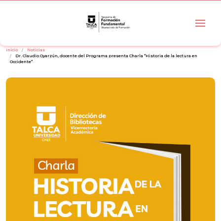
Inicio
Noticias
Dr. Claudio Oyarzún, docente del Programa presenta Charla “Historia de la lectura en
Occidente”